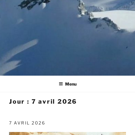
Menu
Jour :
7 avril 2026
PUBLIÉ
7 AVRIL 2026
LE