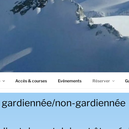
e
Accès & courses
Evénements
Réserver
Ga
 gardiennée/non-gardiennée