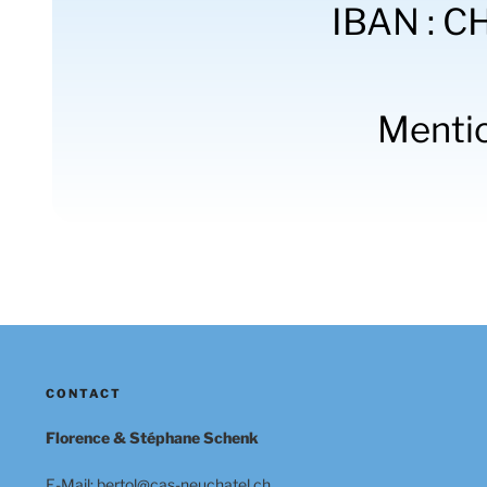
IBAN : 
Mentio
CONTACT
Florence & Stéphane Schenk
E-Mail: bertol@cas-neuchatel.ch