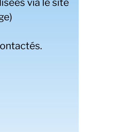
isées via le site
ge)
contactés.