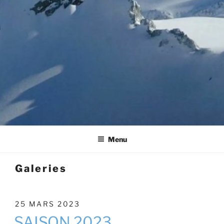
Menu
Galeries
PUBLIÉ
25 MARS 2023
LE
SAISON 2023